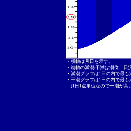
・横軸は月日を示す。
・縦軸の満潮/干潮は潮位、日
・満潮グラフは1日の内で最も
・干潮グラフは1日の内で最も
(1日1点単位なので干潮が高