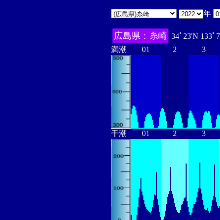
年
広島県：糸崎
34ﾟ23'N 133ﾟ
満潮
01
2
3
干潮
01
2
3