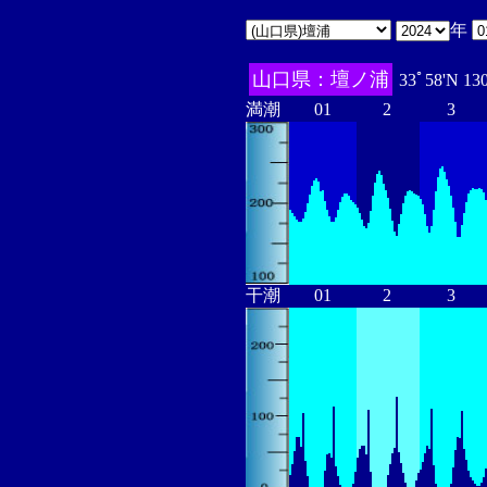
年
山口県：壇ノ浦
33ﾟ58'N 13
満潮
01
2
3
干潮
01
2
3