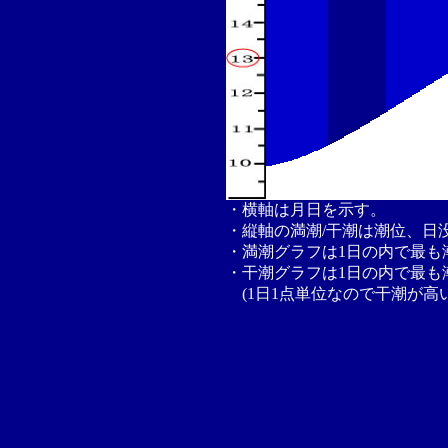
・横軸は月日を示す。
・縦軸の満潮/干潮は潮位、日
・満潮グラフは1日の内で最も
・干潮グラフは1日の内で最も
(1日1点単位なので干潮が高