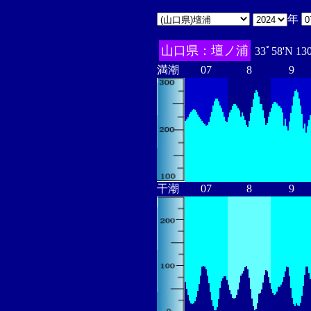
年
山口県：壇ノ浦
33ﾟ58'N 13
満潮
07
8
9
干潮
07
8
9