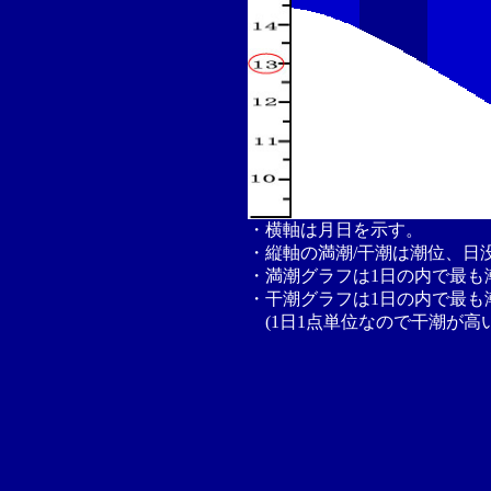
・横軸は月日を示す。
・縦軸の満潮/干潮は潮位、日
・満潮グラフは1日の内で最も
・干潮グラフは1日の内で最も
(1日1点単位なので干潮が高