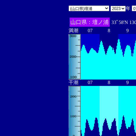
年
山口県：壇ノ浦
33ﾟ58'N 13
満潮
07
8
9
干潮
07
8
9