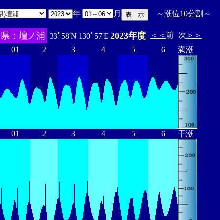
年
月
～
潮位10分割
～
口県：壇ノ浦
2023年度
＜＜
前
次
＞＞
33ﾟ58'N 130ﾟ57'E
01
2
3
4
5
6
満潮
01
2
3
4
5
6
干潮