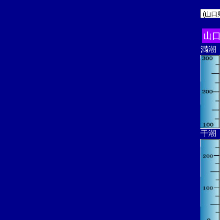
山
満潮
干潮