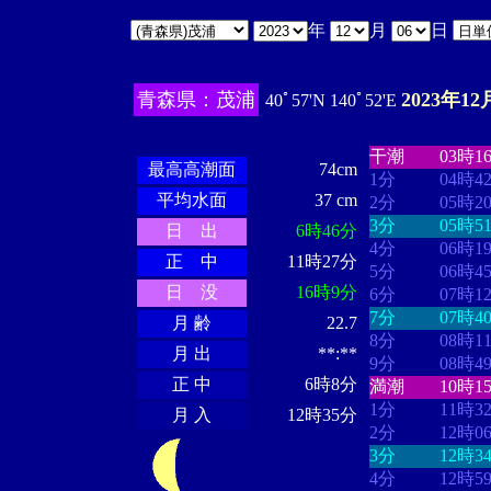
年
月
日
青森県：茂浦
2023年12
40ﾟ57'N 140ﾟ52'E
・・・・
・・
・・・・・・
・・・・・・
干潮
03時1
最高高潮面
74cm
1分
04時4
平均水面
37 cm
2分
05時2
3分
05時5
日 出
6時46分
4分
06時1
正 中
11時27分
5分
06時4
日 没
16時9分
6分
07時1
7分
07時4
月 齢
22.7
8分
08時1
月 出
**:**
9分
08時4
正 中
6時8分
満潮
10時1
1分
11時3
月 入
12時35分
2分
12時0
3分
12時3
4分
12時5