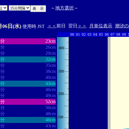
～
地方選択
～
月06日(水)
＜＜
前日
翌日
＞＞
月単位表示
潮汐の
使用時 JST
00
01
02
03
04
05
06
07
08
09
・・・・・・
・・・・・・・
6分
23cm
2分
26cm
0分
29cm
1分
32cm
9分
35cm
5分
38cm
2分
40cm
0分
43cm
1分
46cm
9分
49cm
5分
52cm
2分
50cm
6分
48cm
4分
46cm
9分
43cm