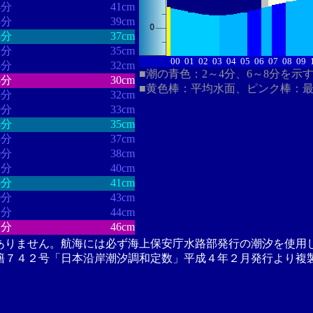
4分
41cm
8分
39cm
4分
37cm
2分
35cm
00
01
02
03
04
05
06
07
08
09
8分
32cm
■潮の青色：2～4分、6～8分を示
8分
30cm
■黄色棒：平均水面、ピンク棒：
8分
32cm
9分
33cm
4分
35cm
8分
37cm
0分
38cm
2分
40cm
5分
41cm
0分
43cm
1分
44cm
1分
46cm
ありません。航海には必ず海上保安庁水路部発行の潮汐を使用
籍７４２号「日本沿岸潮汐調和定数」平成４年２月発行より複