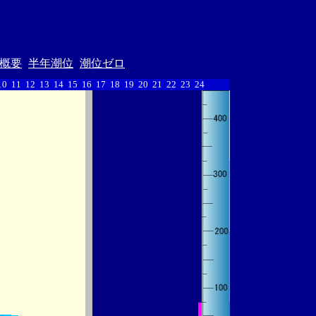
概要
半年潮位
潮位ゼロ
10
11
12
13
14
15
16
17
18
19
20
21
22
23
24