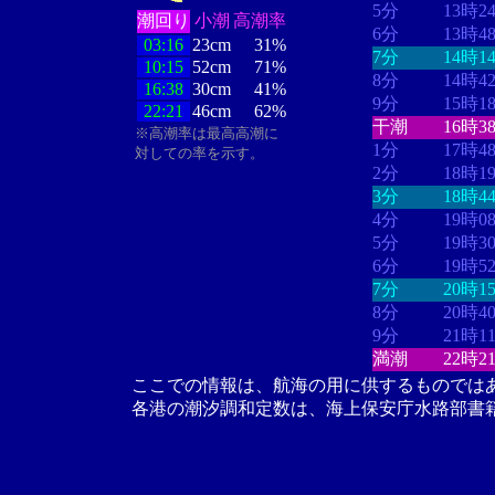
5分
13時2
潮回り
小潮
高潮率
6分
13時4
03:16
23cm
31%
7分
14時1
10:15
52cm
71%
8分
14時4
16:38
30cm
41%
9分
15時1
22:21
46cm
62%
干潮
16時3
※高潮率は最高高潮に
1分
17時4
対しての率を示す。
2分
18時1
3分
18時4
4分
19時0
5分
19時3
6分
19時5
7分
20時1
8分
20時4
9分
21時1
満潮
22時2
ここでの情報は、航海の用に供するものでは
各港の潮汐調和定数は、海上保安庁水路部書