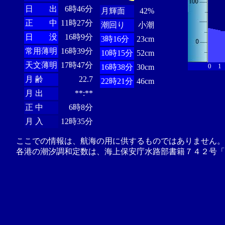
日 出
6時46分
月輝面
42%
正 中
11時27分
潮回り
小潮
日 没
16時9分
3時16分
23cm
常用薄明
16時39分
10時15分
52cm
天文薄明
17時47分
0
1
16時38分
30cm
月 齢
22.7
22時21分
46cm
月 出
**:**
正 中
6時8分
月 入
12時35分
ここでの情報は、航海の用に供するものではありません。
各港の潮汐調和定数は、海上保安庁水路部書籍７４２号「