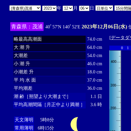
年
月
日
青森県：茂浦
2023年12月06日(水)
40ﾟ57'N 140ﾟ52'E
使
[
データダ
略最高高潮面
74.0 cm
大 潮 升
64.0 cm
0
1
大潮差
54.0 cm
小 潮 升
46.0 cm
小潮差 升
18.0 cm
平 均 水 面
37.0 cm
平均潮差
36.0 cm
潮 齢［朔望より大潮まで］
1.1 日
平均高潮間隔［月正中より満潮 ］
3.6 時
天文薄明
5時8分
常用薄明
6時15分