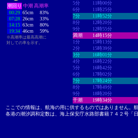
5分
11時00分
潮回り
中潮
高潮率
6分
11時25分
00:29
65cm
83%
7分
11時52分
07:28
26cm
33%
8分
12時20分
14:15
63cm
80%
9分
12時55分
19:34
46cm
59%
満潮
14時15分
※高潮率は最高高潮に
1分
15時13分
対しての率を示す。
2分
15時39分
3分
16時01分
4分
16時22分
5分
16時42分
6分
17時02分
7分
17時24分
8分
17時49分
9分
18時20分
干潮
19時34分
ここでの情報は、航海の用に供するものではありません。
各港の潮汐調和定数は、海上保安庁水路部書籍７４２号「