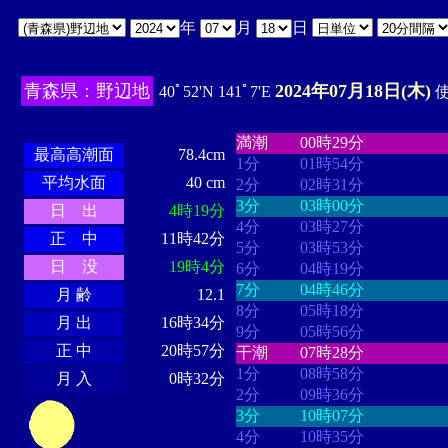
年
月
日
青森県：野辺地
2024年07月18日(木)
40ﾟ52'N 141ﾟ7'E
使
・・・・
・・・・・・・・
・
・・・・・・
・・・・・・
満潮
00時29分
最高高潮面
78.4cm
1分
01時54分
平均水面
40 cm
2分
02時31分
3分
03時00分
日 出
4時19分
4分
03時27分
正 中
11時42分
5分
03時53分
日 没
19時4分
6分
04時19分
7分
04時46分
月 齢
12.1
8分
05時18分
月 出
16時34分
9分
05時56分
正 中
20時57分
干潮
07時28分
1分
08時58分
月 入
0時32分
2分
09時36分
3分
10時07分
4分
10時35分