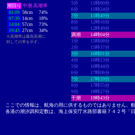
5分
11時00分
潮回り
中潮
高潮率
6分
11時24分
01:09
58cm
74%
7分
11時49分
07:39
14cm
18%
8分
12時16分
14:04
57cm
73%
9分
12時49分
19:43
27cm
34%
満潮
14時04分
※高潮率は最高高潮に
1分
15時08分
対しての率を示す。
2分
15時37分
3分
16時01分
4分
16時23分
5分
16時44分
6分
17時06分
7分
17時29分
8分
17時55分
9分
18時27分
干潮
19時43分
ここでの情報は、航海の用に供するものではありません。
各港の潮汐調和定数は、海上保安庁水路部書籍７４２号「