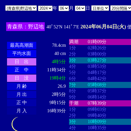
年
月
日
青森県：野辺地
2024年06月04日(火)
40ﾟ52'N 141ﾟ7'E
使
・・・・
・・・・・・・・
・
・・・・・・
・・・・・・
満潮
01時09分
最高高潮面
78.4cm
1分
02時26分
平均水面
40 cm
2分
03時00分
3分
03時27分
日 出
4時5分
4分
03時53分
正 中
11時34分
5分
04時17分
日 没
19時4分
6分
04時42分
7分
05時08分
月 齢
26.9
8分
05時37分
月 出
2時5分
9分
06時14分
正 中
9時15分
干潮
07時39分
1分
09時03分
月 入
16時39分
2分
09時40分
3分
10時09分
4分
10時35分