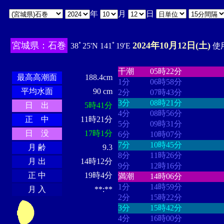
年
月
日
宮城県：石巻
2024年10月12日(土)
38ﾟ25'N 141ﾟ19'E
使用
・・・・
・・・・・・・・
・
・・・・・・
・・・・・・
干潮
05時22分
最高高潮面
188.4cm
1分
06時58分
平均水面
90 cm
2分
07時43分
3分
08時21分
日 出
5時41分
4分
08時56分
正 中
11時21分
5分
09時31分
日 没
17時1分
6分
10時07分
7分
10時45分
月 齢
9.3
8分
11時26分
月 出
14時12分
9分
12時16分
正 中
19時4分
満潮
14時06分
1分
14時59分
月 入
**:**
2分
15時22分
3分
15時42分
4分
16時00分