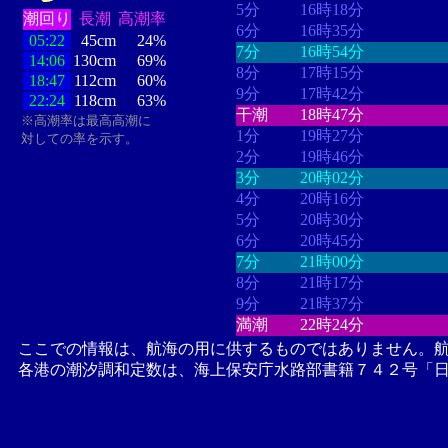
5分
16時18分
潮回り
長潮
高潮率
6分
16時35分
05:22
45cm
24%
7分
16時54分
14:06
130cm
69%
8分
17時15分
18:47
112cm
60%
9分
17時42分
22:24
118cm
63%
干潮
18時47分
※高潮率は最高高潮に
1分
19時27分
対しての率を示す。
2分
19時46分
3分
20時02分
4分
20時16分
5分
20時30分
6分
20時45分
7分
21時00分
8分
21時17分
9分
21時37分
満潮
22時24分
ここでの情報は、航海の用に供するものではありません。
各港の潮汐調和定数は、海上保安庁水路部書籍７４２号「