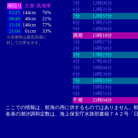
5分
12時06分
潮回り
大潮
高潮率
6分
12時31分
02:25
144cm
76%
7分
12時57分
08:48
40cm
21%
8分
13時25分
15:18
146cm
77%
9分
14時00分
21:04
61cm
33%
満潮
15時18分
※高潮率は最高高潮に
1分
16時27分
対しての率を示す。
2分
16時58分
3分
17時23分
4分
17時46分
5分
18時08分
6分
18時30分
7分
18時53分
8分
19時19分
9分
19時51分
干潮
21時04分
ここでの情報は、航海の用に供するものではありません。
各港の潮汐調和定数は、海上保安庁水路部書籍７４２号「