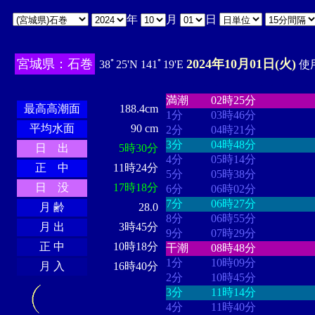
年
月
日
宮城県：石巻
2024年10月01日(火)
38ﾟ25'N 141ﾟ19'E
使用
・・・・
・・・・・・・・
・
・・・・・・
・・・・・・
満潮
02時25分
最高高潮面
188.4cm
1分
03時46分
平均水面
90 cm
2分
04時21分
3分
04時48分
日 出
5時30分
4分
05時14分
正 中
11時24分
5分
05時38分
日 没
17時18分
6分
06時02分
7分
06時27分
月 齢
28.0
8分
06時55分
月 出
3時45分
9分
07時29分
正 中
10時18分
干潮
08時48分
1分
10時09分
月 入
16時40分
2分
10時45分
3分
11時14分
4分
11時40分