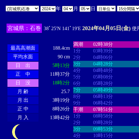
年
月
日
宮城県：石巻
2024年04月05日(金)
38ﾟ25'N 141ﾟ19'E
使用
・・・・
・・・・・・・・
・
・・・・・・
・・・・・・
満潮
02時38分
最高高潮面
188.4cm
1分
03時39分
平均水面
90 cm
2分
04時06分
3分
04時28分
日 出
5時13分
4分
04時48分
正 中
11時37分
5分
05時08分
日 没
18時2分
6分
05時28分
7分
05時49分
月 齢
25.7
8分
06時13分
月 出
3時19分
9分
06時42分
正 中
8時26分
干潮
07時51分
1分
08時58分
月 入
13時42分
2分
09時28分
3分
09時53分
4分
10時15分