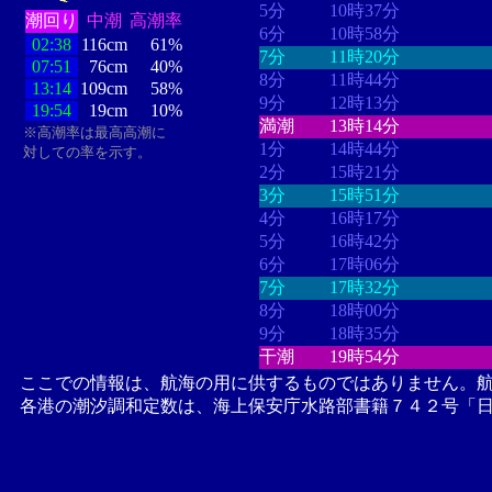
5分
10時37分
潮回り
中潮
高潮率
6分
10時58分
02:38
116cm
61%
7分
11時20分
07:51
76cm
40%
8分
11時44分
13:14
109cm
58%
9分
12時13分
19:54
19cm
10%
満潮
13時14分
※高潮率は最高高潮に
1分
14時44分
対しての率を示す。
2分
15時21分
3分
15時51分
4分
16時17分
5分
16時42分
6分
17時06分
7分
17時32分
8分
18時00分
9分
18時35分
干潮
19時54分
ここでの情報は、航海の用に供するものではありません。
各港の潮汐調和定数は、海上保安庁水路部書籍７４２号「