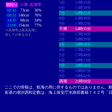
5分
11時35分
潮回り
小潮
高潮率
6分
11時58分
02:42
73cm
36%
7分
12時22分
08:33
140cm
70%
8分
12時49分
14:35
68cm
34%
9分
13時22分
21:00
154cm
77%
干潮
14時35分
※高潮率は最高高潮に
1分
15時54分
対しての率を示す。
2分
16時29分
3分
16時58分
4分
17時23分
5分
17時48分
6分
18時13分
7分
18時38分
8分
19時07分
9分
19時42分
満潮
21時00分
ここでの情報は、航海の用に供するものではありません。
各港の潮汐調和定数は、海上保安庁水路部書籍７４２号「