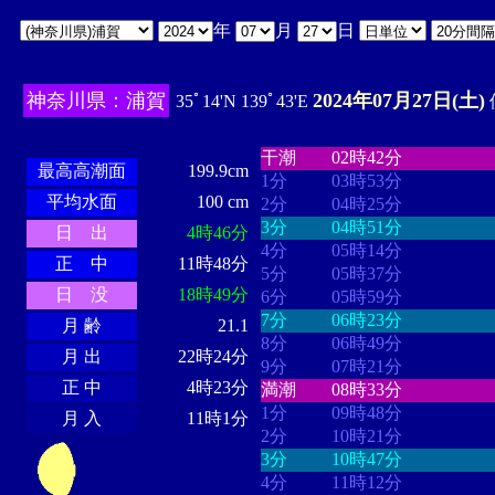
年
月
日
神奈川県：浦賀
2024年07月27日(土)
35ﾟ14'N 139ﾟ43'E
・・・・
・・・・・・・・
・
・・・・・・
・・・・・・
干潮
02時42分
最高高潮面
199.9cm
1分
03時53分
平均水面
100 cm
2分
04時25分
3分
04時51分
日 出
4時46分
4分
05時14分
正 中
11時48分
5分
05時37分
日 没
18時49分
6分
05時59分
7分
06時23分
月 齢
21.1
8分
06時49分
月 出
22時24分
9分
07時21分
正 中
4時23分
満潮
08時33分
1分
09時48分
月 入
11時1分
2分
10時21分
3分
10時47分
4分
11時12分