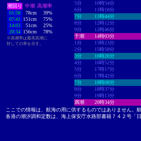
5分
10時54分
潮回り
中潮
高潮率
6分
11時18分
01:58
78cm
39%
7分
11時44分
07:41
151cm
75%
8分
12時12分
14:03
51cm
25%
9分
12時46分
20:34
156cm
78%
干潮
14時03分
※高潮率は最高高潮に
1分
15時23分
対しての率を示す。
2分
15時58分
3分
16時26分
4分
16時52分
5分
17時17分
6分
17時42分
7分
18時08分
8分
18時37分
9分
19時13分
満潮
20時34分
ここでの情報は、航海の用に供するものではありません。
各港の潮汐調和定数は、海上保安庁水路部書籍７４２号「