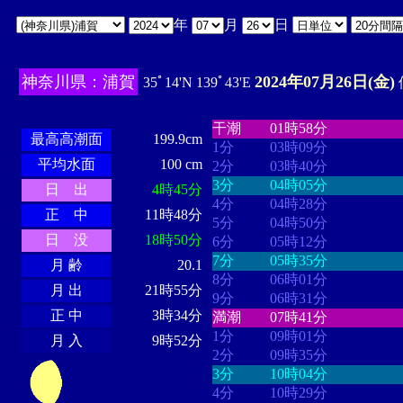
年
月
日
神奈川県：浦賀
2024年07月26日(金)
35ﾟ14'N 139ﾟ43'E
・・・・
・・・・・・・・
・
・・・・・・
・・・・・・
干潮
01時58分
最高高潮面
199.9cm
1分
03時09分
平均水面
100 cm
2分
03時40分
3分
04時05分
日 出
4時45分
4分
04時28分
正 中
11時48分
5分
04時50分
日 没
18時50分
6分
05時12分
7分
05時35分
月 齢
20.1
8分
06時01分
月 出
21時55分
9分
06時31分
正 中
3時34分
満潮
07時41分
1分
09時01分
月 入
9時52分
2分
09時35分
3分
10時04分
4分
10時29分