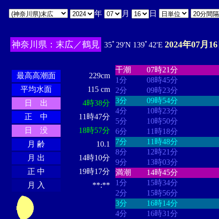
年
月
日
神奈川県：末広／鶴見
2024年07月1
35ﾟ29'N 139ﾟ42'E
・・・・
・・・・・・・・
・
・・・・・・
・・・・・・
干潮
07時21分
最高高潮面
229cm
1分
08時45分
平均水面
115 cm
2分
09時23分
3分
09時54分
日 出
4時38分
4分
10時23分
正 中
11時47分
5分
10時50分
日 没
18時57分
6分
11時18分
7分
11時48分
月 齢
10.1
8分
12時21分
月 出
14時10分
9分
13時03分
正 中
19時17分
満潮
14時45分
1分
15時34分
月 入
**:**
2分
15時56分
3分
16時14分
4分
16時31分