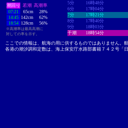
5分
16時48分
潮回り
若潮
高潮率
6分
17時04分
07:21
65cm
28%
7分
17時21分
14:45
142cm
62%
8分
17時40分
18:54
128cm
56%
9分
18時03分
※高潮率は最高高潮に
干潮
18時54分
対しての率を示す。
ここでの情報は、航海の用に供するものではありません。
各港の潮汐調和定数は、海上保安庁水路部書籍７４２号「