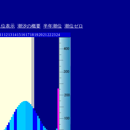
単位表示
潮汐の概要
半年潮位
潮位ゼロ
11
12
13
14
15
16
17
18
19
20
21
22
23
24