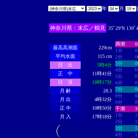
年
月
神奈川県：末広／鶴見
35ﾟ29'N 139ﾟ
・・・・
・・・・・・
・・・・・・
満潮
最高高潮面
229cm
1分
平均水面
115 cm
2分
3分
日 出
5時4分
4分
正 中
11時41分
5分
日 没
18時17分
6分
7分
月 齢
28.3
8分
月 出
4時32分
9分
正 中
10時50分
干潮
1分
月 入
17時18分
2分
3分
4分