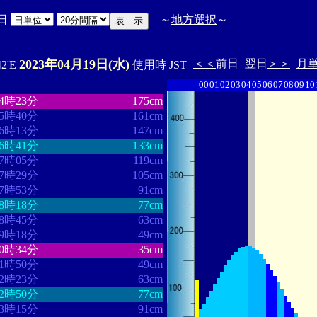
日
～
地方選択
～
2023年04月19日(水)
＜＜
前日
翌日
＞＞
月
42'E
使用時 JST
00
01
02
03
04
05
06
07
08
09
10
・・・・・・・・
・・・・・・・
04時23分
175cm
05時40分
161cm
06時13分
147cm
06時41分
133cm
07時05分
119cm
07時29分
105cm
07時53分
91cm
08時18分
77cm
08時45分
63cm
09時18分
49cm
10時34分
35cm
11時50分
49cm
12時23分
63cm
12時50分
77cm
13時15分
91cm