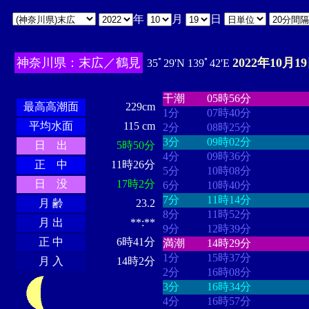
年
月
日
神奈川県：末広／鶴見
2022年10月1
35ﾟ29'N 139ﾟ42'E
・・・・
・・・・・・・・
・
・・・・・・
・・・・・・
干潮
05時56分
最高高潮面
229cm
1分
07時40分
平均水面
115 cm
2分
08時25分
3分
09時02分
日 出
5時50分
4分
09時36分
正 中
11時26分
5分
10時08分
日 没
17時2分
6分
10時40分
7分
11時14分
月 齢
23.2
8分
11時52分
月 出
**:**
9分
12時39分
正 中
6時41分
満潮
14時29分
1分
15時37分
月 入
14時2分
2分
16時08分
3分
16時34分
4分
16時57分