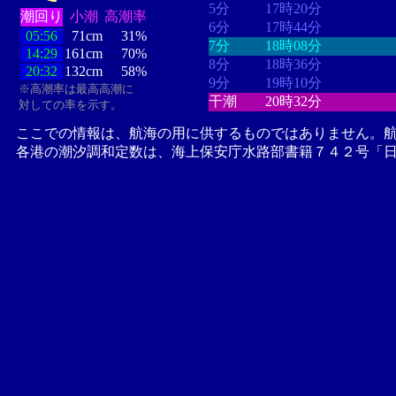
5分
17時20分
潮回り
小潮
高潮率
6分
17時44分
05:56
71cm
31%
7分
18時08分
14:29
161cm
70%
8分
18時36分
20:32
132cm
58%
9分
19時10分
※高潮率は最高高潮に
干潮
20時32分
対しての率を示す。
ここでの情報は、航海の用に供するものではありません。
各港の潮汐調和定数は、海上保安庁水路部書籍７４２号「