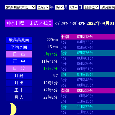
年
月
日
神奈川県：末広／鶴見
2022年09月0
35ﾟ29'N 139ﾟ42'E
・・・・
・・・・・・・・
・
・・・・・・
・・・・・・
干潮
03時18分
最高高潮面
229cm
1分
04時33分
平均水面
115 cm
2分
05時07分
3分
05時36分
日 出
5時14分
4分
06時01分
正 中
11時41分
5分
06時26分
日 没
18時7分
6分
06時51分
7分
07時18分
月 齢
6.7
8分
07時48分
月 出
12時1分
9分
08時25分
正 中
17時4分
満潮
09時52分
1分
10時49分
月 入
22時2分
2分
11時15分
3分
11時37分
4分
11時56分