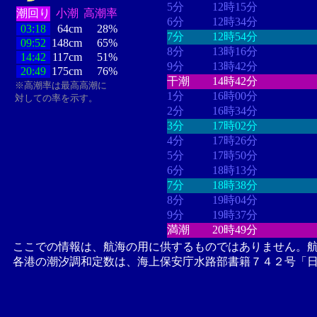
5分
12時15分
潮回り
小潮
高潮率
6分
12時34分
03:18
64cm
28%
7分
12時54分
09:52
148cm
65%
8分
13時16分
14:42
117cm
51%
9分
13時42分
20:49
175cm
76%
干潮
14時42分
※高潮率は最高高潮に
1分
16時00分
対しての率を示す。
2分
16時34分
3分
17時02分
4分
17時26分
5分
17時50分
6分
18時13分
7分
18時38分
8分
19時04分
9分
19時37分
満潮
20時49分
ここでの情報は、航海の用に供するものではありません。
各港の潮汐調和定数は、海上保安庁水路部書籍７４２号「