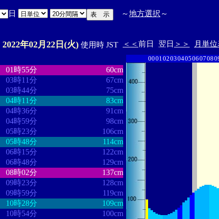
日
～
地方選択
～
2022年02月22日(火)
＜＜
前日
翌日
＞＞
月単位
E
使用時 JST
00
01
02
03
04
05
06
07
08
0
・
・・・・・・・・
・・・・・・・
01時55分
60cm
03時11分
67cm
03時44分
75cm
04時11分
83cm
04時36分
91cm
04時59分
98cm
05時23分
106cm
05時48分
114cm
06時15分
122cm
06時48分
129cm
08時02分
137cm
09時23分
128cm
09時59分
119cm
10時28分
109cm
10時54分
100cm