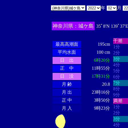
年
月
神奈川県：城ケ島
35ﾟ8'N 139ﾟ37'
・・・
・・・・・・
・・・・・・
干潮
最高高潮面
195cm
1分
平均水面
100 cm
2分
3分
日 出
6時20分
4分
正 中
11時55分
5分
日 没
17時31分
6分
7分
月 齢
20.8
8分
月 出
23時16分
9分
正 中
3時50分
満潮
1分
月 入
9時23分
2分
3分
4分