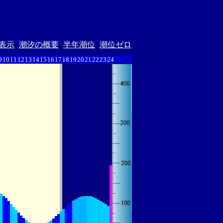
表示
潮汐の概要
半年潮位
潮位ゼロ
9
10
11
12
13
14
15
16
17
18
19
20
21
22
23
24