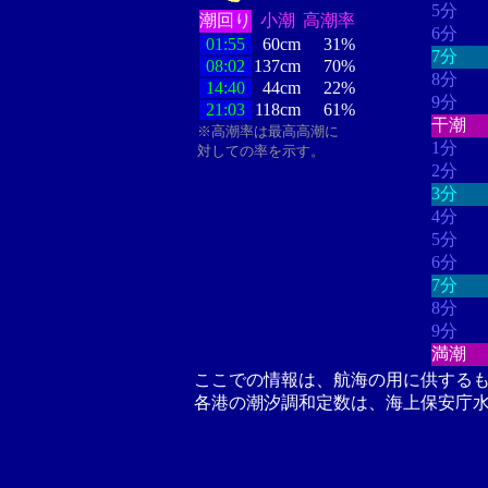
5分
潮回り
小潮
高潮率
6分
01:55
60cm
31%
7分
08:02
137cm
70%
8分
14:40
44cm
22%
9分
21:03
118cm
61%
干潮
※高潮率は最高高潮に
1分
対しての率を示す。
2分
3分
4分
5分
6分
7分
8分
9分
満潮
ここでの情報は、航海の用に供する
各港の潮汐調和定数は、海上保安庁