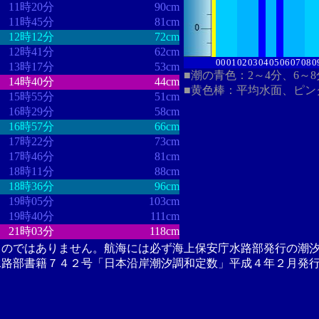
11時20分
90cm
11時45分
81cm
12時12分
72cm
12時41分
62cm
00
01
02
03
04
05
06
07
08
0
13時17分
53cm
■潮の青色：2～4分、6～
14時40分
44cm
■黄色棒：平均水面、ピン
15時55分
51cm
16時29分
58cm
16時57分
66cm
17時22分
73cm
17時46分
81cm
18時11分
88cm
18時36分
96cm
19時05分
103cm
19時40分
111cm
21時03分
118cm
ものではありません。航海には必ず海上保安庁水路部発行の潮
水路部書籍７４２号「日本沿岸潮汐調和定数」平成４年２月発