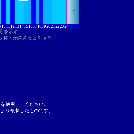
9
10
11
12
13
14
15
16
17
18
19
20
21
22
23
24
8分を示す。
ク棒：最高高潮面を示す。
汐を使用してください。
行より複製したものです。