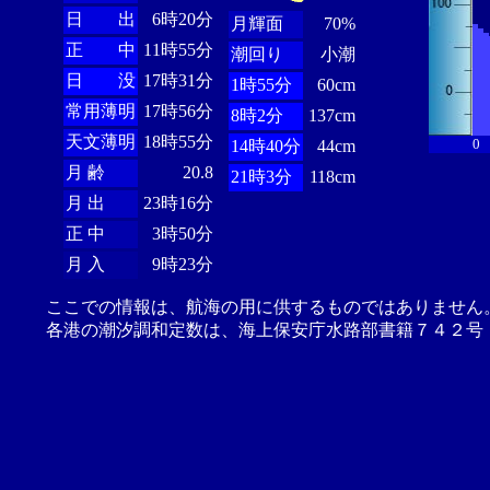
日 出
6時20分
月輝面
70%
正 中
11時55分
潮回り
小潮
日 没
17時31分
1時55分
60cm
常用薄明
17時56分
8時2分
137cm
天文薄明
18時55分
0
14時40分
44cm
月 齢
20.8
21時3分
118cm
月 出
23時16分
正 中
3時50分
月 入
9時23分
ここでの情報は、航海の用に供するものではありません
各港の潮汐調和定数は、海上保安庁水路部書籍７４２号