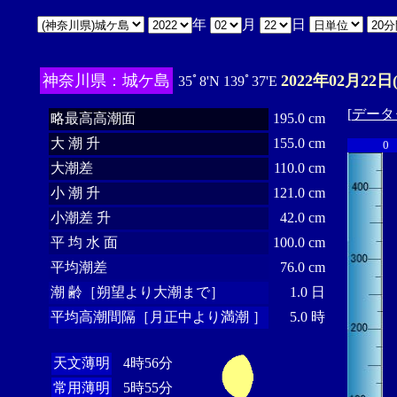
年
月
日
神奈川県：城ケ島
2022年02月22日
35ﾟ8'N 139ﾟ37'E
[
データ
略最高高潮面
195.0 cm
大 潮 升
155.0 cm
0
大潮差
110.0 cm
小 潮 升
121.0 cm
小潮差 升
42.0 cm
平 均 水 面
100.0 cm
平均潮差
76.0 cm
潮 齢［朔望より大潮まで］
1.0 日
平均高潮間隔［月正中より満潮 ］
5.0 時
天文薄明
4時56分
常用薄明
5時55分