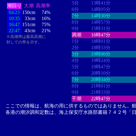
5分
13時41分
潮回り
大潮
高潮率
6分
14時05分
04:23
150cm
74%
7分
14時30分
10:35
33cm
16%
8分
14時57分
16:47
151cm
75%
9分
15時31分
22:47
43cm
21%
満潮
16時47分
※高潮率は最高高潮に
1分
18時01分
対しての率を示す。
2分
18時33分
3分
19時00分
4分
19時24分
5分
19時47分
6分
20時10分
7分
20時34分
8分
21時01分
9分
21時33分
干潮
22時47分
ここでの情報は、航海の用に供するものではありません。
各港の潮汐調和定数は、海上保安庁水路部書籍７４２号「