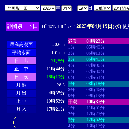
年
月
日
静岡県：下田
2023年04月19日(水)
34ﾟ40'N 138ﾟ57'E
使用
・・・・
・・・・・・・・
・
・・・・・・
・・・・・・
満潮
04時23分
最高高潮面
202cm
1分
05時40分
平均水面
101 cm
2分
06時13分
3分
06時41分
日 出
5時8分
4分
07時06分
正 中
11時44分
5分
07時30分
日 没
18時19分
6分
07時53分
7分
08時18分
月 齢
28.3
8分
08時46分
月 出
4時35分
9分
09時19分
正 中
10時53分
干潮
10時35分
1分
11時51分
月 入
17時21分
2分
12時25分
3分
12時52分
4分
13時17分