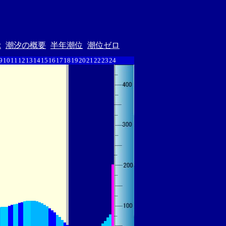
示
潮汐の概要
半年潮位
潮位ゼロ
9
10
11
12
13
14
15
16
17
18
19
20
21
22
23
24