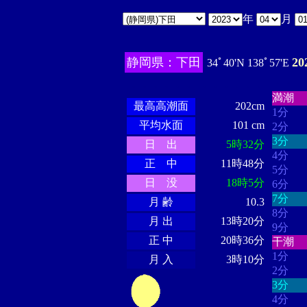
年
月
静岡県：下田
2
34ﾟ40'N 138ﾟ57'E
・・・
・・・・・・
・・・・・・
満潮
最高高潮面
202cm
1分
平均水面
101 cm
2分
3分
日 出
5時32分
4分
正 中
11時48分
5分
日 没
18時5分
6分
7分
月 齢
10.3
8分
月 出
13時20分
9分
正 中
20時36分
干潮
1分
月 入
3時10分
2分
3分
4分