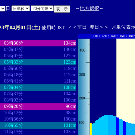
日
～
地方選択
～
023年04月01日(土)
＜＜
前日
翌日
＞＞
月単位表
使用時 JST
00
01
02
03
04
05
06
07
08
0
・
・・・・・・・・
・・・・・・・
03時30分
134cm
04時37分
130cm
05時07分
127cm
05時33分
123cm
05時56分
119cm
06時18分
115cm
06時41分
111cm
07時04分
108cm
07時31分
104cm
08時03分
100cm
09時20分
96cm
10時12分
98cm
10時36分
100cm
10時55分
101cm
11時13分
103cm