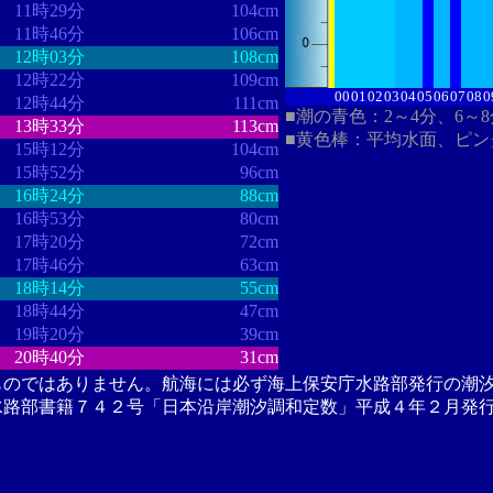
11時29分
104cm
11時46分
106cm
12時03分
108cm
12時22分
109cm
00
01
02
03
04
05
06
07
08
0
12時44分
111cm
■潮の青色：2～4分、6～
13時33分
113cm
■黄色棒：平均水面、ピン
15時12分
104cm
15時52分
96cm
16時24分
88cm
16時53分
80cm
17時20分
72cm
17時46分
63cm
18時14分
55cm
18時44分
47cm
19時20分
39cm
20時40分
31cm
ものではありません。航海には必ず海上保安庁水路部発行の潮
水路部書籍７４２号「日本沿岸潮汐調和定数」平成４年２月発