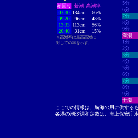
5分
潮回り
若潮
高潮率
6分
03:30
134cm
66%
7分
09:20
96cm
48%
8分
13:33
113cm
56%
9分
20:40
31cm
15%
満潮
※高潮率は最高高潮に
1分
対しての率を示す。
2分
3分
4分
5分
6分
7分
8分
9分
干潮
ここでの情報は、航海の用に供する
各港の潮汐調和定数は、海上保安庁