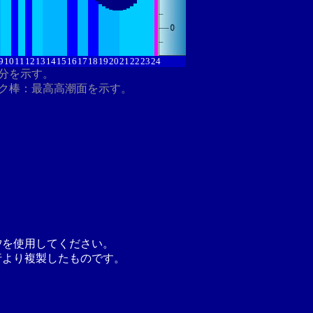
9
10
11
12
13
14
15
16
17
18
19
20
21
22
23
24
8分を示す。
ク棒：最高高潮面を示す。
汐を使用してください。
行より複製したものです。