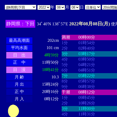
年
月
日
静岡県：下田
2022年08月08日(月)
34ﾟ40'N 138ﾟ57'E
使用
・・・・
・・・・・・・・
・
・・・・・・
・・・・・・
満潮
00時00分
最高高潮面
202cm
1分
01時54分
平均水面
101 cm
2分
02時40分
3分
03時17分
日 出
4時59分
4分
03時50分
正 中
11時50分
5分
04時21分
日 没
18時41分
6分
04時51分
7分
05時22分
月 齢
10.3
8分
05時57分
月 出
15時24分
9分
06時38分
正 中
20時16分
干潮
08時12分
1分
09時45分
月 入
0時12分
2分
10時26分
3分
11時00分
4分
11時31分