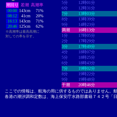
5分
12時01分
潮回り
若潮
高潮率
6分
12時31分
00:00
143cm
71%
7分
13時03分
08:12
41cm
20%
8分
13時39分
16:13
143cm
71%
9分
14時23分
20:46
125cm
62%
満潮
16時13分
※高潮率は最高高潮に
1分
17時05分
対しての率を示す。
2分
17時29分
3分
17時49分
4分
18時07分
5分
18時25分
6分
18時43分
7分
19時02分
8分
19時22分
9分
19時48分
干潮
20時46分
ここでの情報は、航海の用に供するものではありません。
各港の潮汐調和定数は、海上保安庁水路部書籍７４２号「