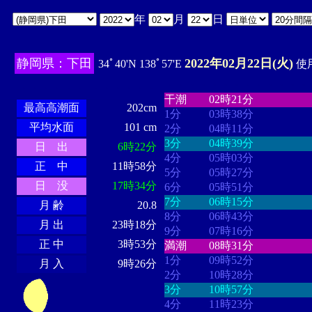
年
月
日
静岡県：下田
2022年02月22日(火)
34ﾟ40'N 138ﾟ57'E
使用
・・・・
・・・・・・・・
・
・・・・・・
・・・・・・
干潮
02時21分
最高高潮面
202cm
1分
03時38分
平均水面
101 cm
2分
04時11分
3分
04時39分
日 出
6時22分
4分
05時03分
正 中
11時58分
5分
05時27分
日 没
17時34分
6分
05時51分
7分
06時15分
月 齢
20.8
8分
06時43分
月 出
23時18分
9分
07時16分
正 中
3時53分
満潮
08時31分
1分
09時52分
月 入
9時26分
2分
10時28分
3分
10時57分
4分
11時23分