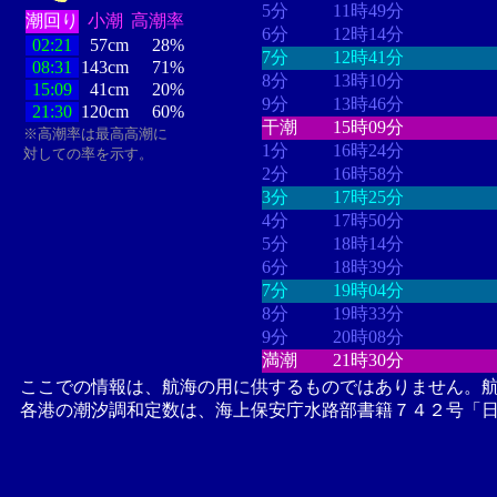
5分
11時49分
潮回り
小潮
高潮率
6分
12時14分
02:21
57cm
28%
7分
12時41分
08:31
143cm
71%
8分
13時10分
15:09
41cm
20%
9分
13時46分
21:30
120cm
60%
干潮
15時09分
※高潮率は最高高潮に
1分
16時24分
対しての率を示す。
2分
16時58分
3分
17時25分
4分
17時50分
5分
18時14分
6分
18時39分
7分
19時04分
8分
19時33分
9分
20時08分
満潮
21時30分
ここでの情報は、航海の用に供するものではありません。
各港の潮汐調和定数は、海上保安庁水路部書籍７４２号「