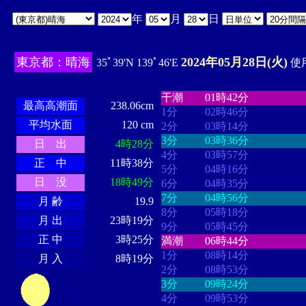
年
月
日
東京都：晴海
2024年05月28日(火)
35ﾟ39'N 139ﾟ46'E
使用
・・・・
・・・・・・・・
・
・・・・・・
・・・・・・
干潮
01時42分
最高高潮面
238.06cm
1分
02時46分
平均水面
120 cm
2分
03時14分
3分
03時36分
日 出
4時28分
4分
03時57分
正 中
11時38分
5分
04時16分
日 没
18時49分
6分
04時35分
7分
04時56分
月 齢
19.9
8分
05時18分
月 出
23時19分
9分
05時45分
正 中
3時25分
満潮
06時44分
1分
08時14分
月 入
8時19分
2分
08時53分
3分
09時24分
4分
09時53分