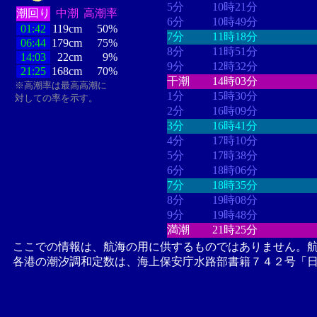
5分
10時21分
潮回り
中潮
高潮率
6分
10時49分
01:42
119cm
50%
7分
11時18分
06:44
179cm
75%
8分
11時51分
14:03
22cm
9%
9分
12時32分
21:25
168cm
70%
干潮
14時03分
※高潮率は最高高潮に
1分
15時30分
対しての率を示す。
2分
16時09分
3分
16時41分
4分
17時10分
5分
17時38分
6分
18時06分
7分
18時35分
8分
19時08分
9分
19時48分
満潮
21時25分
ここでの情報は、航海の用に供するものではありません。
各港の潮汐調和定数は、海上保安庁水路部書籍７４２号「