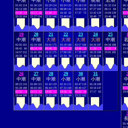
中潮
中潮
小潮
小潮
小潮
長潮
若潮
01:01
114
01:36
120
02:20
124
03:34
125
05:58
119
00:50
148
01:32
154
00:
06:13
180
06:43
169
07:18
156
08:08
141
10:00
128
07:27
103
08:11
84
05:
13:30
14
14:15
30
15:09
47
16:18
62
17:37
72
12:42
129
14:04
139
12:
20:35
164
21:27
154
22:31
146
23:46
145
.
.
18:49
77
19:46
80
19:
19
20
21
22
23
24
25
中潮
中潮
大潮
大潮
大潮
大潮
中潮
02:05
161
02:34
168
03:01
175
03:29
180
03:57
184
04:26
187
04:56
188
06:
08:45
66
09:16
49
09:46
35
10:17
22
10:48
13
11:20
7
11:55
4
13:
14:57
152
15:41
164
16:21
175
17:00
182
17:39
187
18:19
188
19:01
185
18:
20:33
82
21:16
85
21:55
89
22:33
93
23:10
99
23:46
104
.
.
.
26
27
28
29
30
31
中潮
中潮
中潮
小潮
小潮
小潮
00:22
110
01:00
115
01:42
119
02:35
121
03:47
119
05:18
109
04:
05:28
188
06:03
185
06:44
179
07:33
169
08:40
157
10:16
147
11:
12:33
6
13:15
12
14:03
22
14:58
35
16:03
50
17:17
65
19:
19:44
180
20:33
174
21:25
168
22:23
164
23:22
162
.
.
.
05:
11: