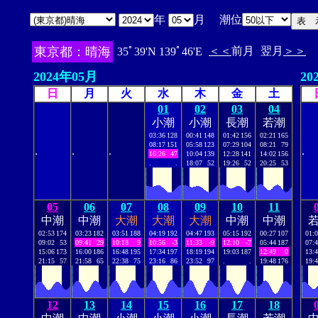
年
月 潮位
東京都：晴海
＜＜
前月
翌月
＞＞
35ﾟ39'N 139ﾟ46'E
2024年05月
20
日
月
火
水
木
金
土
01
02
03
04
小潮
小潮
長潮
若潮
03:36
128
00:41
148
01:42
156
02:21
165
08:17
151
05:58
123
07:29
104
08:21
79
.
.
.
.
16:26
47
10:04
139
12:28
141
14:02
156
.
.
18:07
52
19:26
52
20:25
53
05
06
07
08
09
10
11
中潮
中潮
大潮
大潮
大潮
中潮
中潮
02:53
174
03:23
182
03:51
188
04:19
192
04:47
193
05:15
192
00:27
107
01:
09:02
53
09:41
29
10:18
9
10:56
-3
11:33
-9
12:10
-7
05:44
187
07:
15:06
173
16:00
186
16:48
195
17:34
197
18:19
194
19:03
187
12:49
0
13:
21:15
57
21:58
65
22:38
75
23:16
86
23:52
97
.
.
19:48
176
19:
12
13
14
15
16
17
18