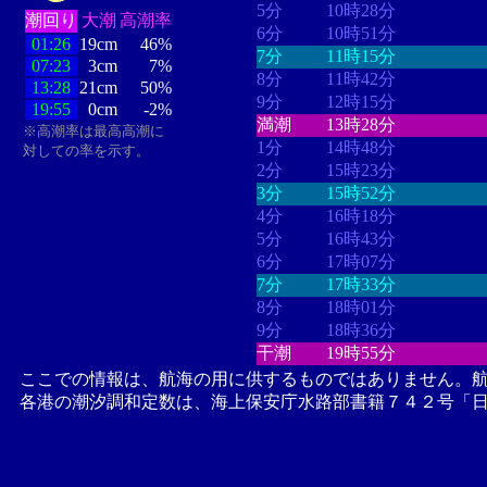
5分
10時28分
潮回り
大潮
高潮率
6分
10時51分
01:26
19cm
46%
7分
11時15分
07:23
3cm
7%
8分
11時42分
13:28
21cm
50%
9分
12時15分
19:55
0cm
-2%
満潮
13時28分
※高潮率は最高高潮に
1分
14時48分
対しての率を示す。
2分
15時23分
3分
15時52分
4分
16時18分
5分
16時43分
6分
17時07分
7分
17時33分
8分
18時01分
9分
18時36分
干潮
19時55分
ここでの情報は、航海の用に供するものではありません。
各港の潮汐調和定数は、海上保安庁水路部書籍７４２号「