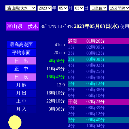
年
月
日
富山県：伏木
2023年05月03日(水)
36ﾟ47'N 137ﾟ4'E
使用時
・・・・
・・・・・・・・
・
・・・・・・
・・・・・・
満潮
01時26分
最高高潮面
41cm
1分
02時39分
平均水面
20 cm
2分
03時12分
3分
03時38分
日 出
4時56分
4分
04時02分
正 中
11時49分
5分
04時25分
日 没
18時42分
6分
04時48分
7分
05時12分
月 齢
12.9
8分
05時38分
月 出
16時10分
9分
06時10分
正 中
22時10分
干潮
07時23分
1分
08時39分
月 入
3時36分
2分
09時12分
3分
09時40分
4分
10時04分