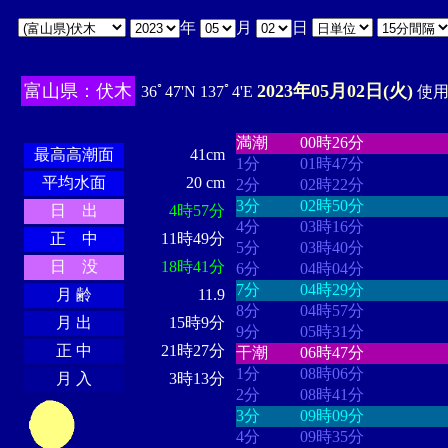
年
月
日
富山県：伏木
2023年05月02日(火)
36ﾟ47'N 137ﾟ4'E
使用時
・・・・
・・・・・・・・
・
・・・・・・
・・・・・・
満潮
00時26分
最高高潮面
41cm
1分
01時47分
平均水面
20 cm
2分
02時22分
3分
02時50分
日 出
4時57分
4分
03時16分
正 中
11時49分
5分
03時40分
日 没
18時41分
6分
04時04分
7分
04時29分
月 齢
11.9
8分
04時57分
月 出
15時9分
9分
05時31分
正 中
21時27分
干潮
06時47分
1分
08時06分
月 入
3時13分
2分
08時41分
3分
09時09分
4分
09時35分