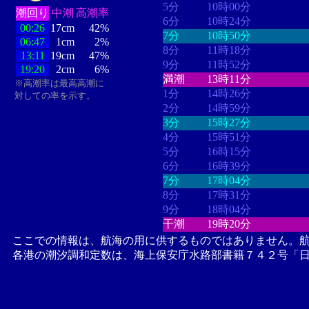
5分
10時00分
潮回り
中潮
高潮率
6分
10時24分
00:26
17cm
42%
7分
10時50分
06:47
1cm
2%
8分
11時18分
13:11
19cm
47%
9分
11時52分
19:20
2cm
6%
満潮
13時11分
※高潮率は最高高潮に
1分
14時26分
対しての率を示す。
2分
14時59分
3分
15時27分
4分
15時51分
5分
16時15分
6分
16時39分
7分
17時04分
8分
17時31分
9分
18時04分
干潮
19時20分
ここでの情報は、航海の用に供するものではありません。
各港の潮汐調和定数は、海上保安庁水路部書籍７４２号「