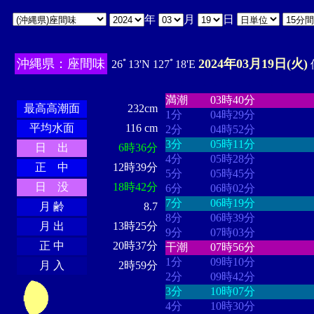
年
月
日
沖縄県：座間味
2024年03月19日(火)
26ﾟ13'N 127ﾟ18'E
・・・・
・・・・・・・・
・
・・・・・・
・・・・・・
満潮
03時40分
最高高潮面
232cm
1分
04時29分
平均水面
116 cm
2分
04時52分
3分
05時11分
日 出
6時36分
4分
05時28分
正 中
12時39分
5分
05時45分
日 没
18時42分
6分
06時02分
7分
06時19分
月 齢
8.7
8分
06時39分
月 出
13時25分
9分
07時03分
正 中
20時37分
干潮
07時56分
1分
09時10分
月 入
2時59分
2分
09時42分
3分
10時07分
4分
10時30分