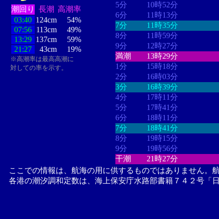
5分
10時52分
潮回り
長潮
高潮率
6分
11時13分
03:40
124cm
54%
7分
11時35分
07:56
113cm
49%
8分
11時59分
13:29
137cm
59%
9分
12時27分
21:27
43cm
19%
満潮
13時29分
※高潮率は最高高潮に
1分
15時18分
対しての率を示す。
2分
16時03分
3分
16時39分
4分
17時11分
5分
17時41分
6分
18時11分
7分
18時41分
8分
19時15分
9分
19時56分
干潮
21時27分
ここでの情報は、航海の用に供するものではありません。
各港の潮汐調和定数は、海上保安庁水路部書籍７４２号「