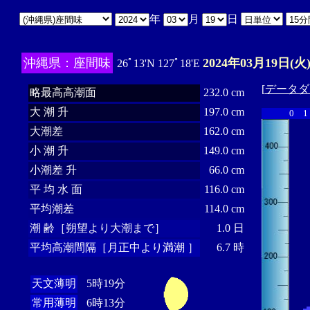
年
月
日
沖縄県：座間味
2024年03月19日(火
26ﾟ13'N 127ﾟ18'E
[
データダ
略最高高潮面
232.0 cm
大 潮 升
197.0 cm
0
1
大潮差
162.0 cm
小 潮 升
149.0 cm
小潮差 升
66.0 cm
平 均 水 面
116.0 cm
平均潮差
114.0 cm
潮 齢［朔望より大潮まで］
1.0 日
平均高潮間隔［月正中より満潮 ］
6.7 時
天文薄明
5時19分
常用薄明
6時13分