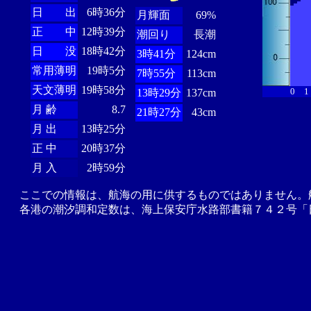
日 出
6時36分
月輝面
69%
正 中
12時39分
潮回り
長潮
日 没
18時42分
3時41分
124cm
常用薄明
19時5分
7時55分
113cm
天文薄明
19時58分
0
1
13時29分
137cm
月 齢
8.7
21時27分
43cm
月 出
13時25分
正 中
20時37分
月 入
2時59分
ここでの情報は、航海の用に供するものではありません。
各港の潮汐調和定数は、海上保安庁水路部書籍７４２号「