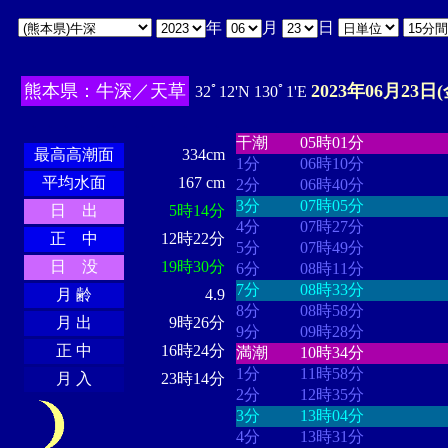
年
月
日
熊本県：牛深／天草
2023年06月23日(
32ﾟ12'N 130ﾟ1'E
・・・・
・・・・・・・・
・
・・・・・・
・・・・・・
干潮
05時01分
最高高潮面
334cm
1分
06時10分
平均水面
167 cm
2分
06時40分
3分
07時05分
日 出
5時14分
4分
07時27分
正 中
12時22分
5分
07時49分
日 没
19時30分
6分
08時11分
7分
08時33分
月 齢
4.9
8分
08時58分
月 出
9時26分
9分
09時28分
正 中
16時24分
満潮
10時34分
1分
11時58分
月 入
23時14分
2分
12時35分
3分
13時04分
4分
13時31分