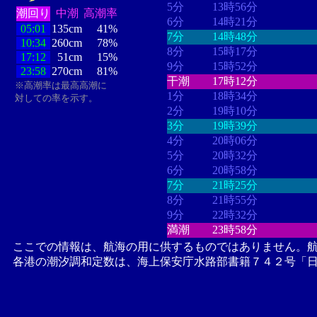
5分
13時56分
潮回り
中潮
高潮率
6分
14時21分
05:01
135cm
41%
7分
14時48分
10:34
260cm
78%
8分
15時17分
17:12
51cm
15%
9分
15時52分
23:58
270cm
81%
干潮
17時12分
※高潮率は最高高潮に
1分
18時34分
対しての率を示す。
2分
19時10分
3分
19時39分
4分
20時06分
5分
20時32分
6分
20時58分
7分
21時25分
8分
21時55分
9分
22時32分
満潮
23時58分
ここでの情報は、航海の用に供するものではありません。
各港の潮汐調和定数は、海上保安庁水路部書籍７４２号「