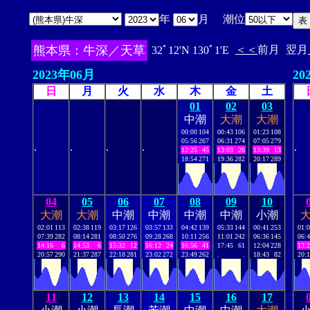
年
月 潮位
熊本県：牛深／天草
＜＜
前月
翌月
32ﾟ12'N 130ﾟ1'E
2023年06月
20
日
月
火
水
木
金
土
01
02
03
中潮
大潮
大潮
00:00
104
00:43
106
01:23
108
05:56
267
06:31
274
07:05
279
.
.
.
.
.
12:25
45
13:03
26
13:39
13
18:54
271
19:36
282
20:17
289
04
05
06
07
08
09
10
大潮
大潮
中潮
中潮
中潮
中潮
小潮
02:01
113
02:38
119
03:17
126
03:57
133
04:42
139
05:33
144
00:41
253
01:
07:39
282
08:14
281
08:50
276
09:28
268
10:11
256
11:01
242
06:36
145
06:
14:16
6
14:53
6
15:32
12
16:12
24
16:56
41
17:45
61
12:04
228
13:
20:57
290
21:37
287
22:18
281
23:02
272
23:49
262
.
.
18:43
82
20:
11
12
13
14
15
16
17