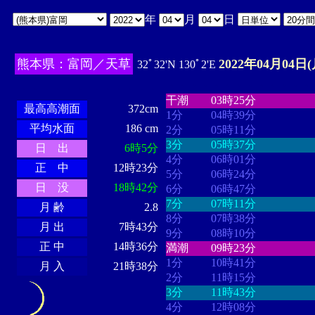
年
月
日
熊本県：富岡／天草
2022年04月04日(
32ﾟ32'N 130ﾟ2'E
・・・・
・・・・・・・・
・
・・・・・・
・・・・・・
干潮
03時25分
最高高潮面
372cm
1分
04時39分
平均水面
186 cm
2分
05時11分
3分
05時37分
日 出
6時5分
4分
06時01分
正 中
12時23分
5分
06時24分
日 没
18時42分
6分
06時47分
7分
07時11分
月 齢
2.8
8分
07時38分
月 出
7時43分
9分
08時10分
正 中
14時36分
満潮
09時23分
1分
10時41分
月 入
21時38分
2分
11時15分
3分
11時43分
4分
12時08分