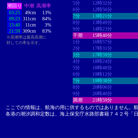
5分
12時32分
潮回り
中潮
高潮率
6分
12時56分
03:25
49cm
13%
7分
13時21分
09:23
311cm
84%
8分
13時49分
15:40
11cm
3%
9分
14時23分
21:59
309cm
83%
干潮
15時40分
※高潮率は最高高潮に
1分
16時57分
対しての率を示す。
2分
17時31分
3分
17時59分
4分
18時24分
5分
18時48分
6分
19時12分
7分
19時38分
8分
20時06分
9分
20時40分
満潮
21時59分
ここでの情報は、航海の用に供するものではありません。
各港の潮汐調和定数は、海上保安庁水路部書籍７４２号「