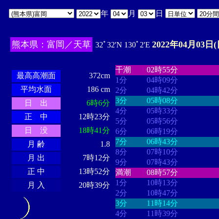
年
月
日
熊本県：富岡／天草
2022年04月03日(
32ﾟ32'N 130ﾟ2'E
・・・・
・・・・・・・・
・
・・・・・・
・・・・・・
干潮
02時55分
最高高潮面
372cm
1分
04時09分
平均水面
186 cm
2分
04時42分
3分
05時08分
日 出
6時6分
4分
05時33分
正 中
12時23分
5分
05時56分
日 没
18時41分
6分
06時19分
7分
06時43分
月 齢
1.8
8分
07時10分
月 出
7時12分
9分
07時43分
正 中
13時52分
満潮
08時57分
1分
10時13分
月 入
20時39分
2分
10時47分
3分
11時14分
4分
11時39分