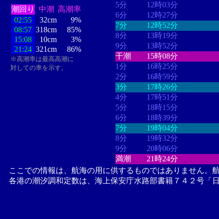
5分
12時03分
潮回り
中潮
高潮率
6分
12時27分
02:55
32cm
9%
7分
12時52分
08:57
318cm
85%
8分
13時19分
15:08
10cm
3%
9分
13時52分
21:24
321cm
86%
干潮
15時08分
※高潮率は最高高潮に
1分
16時25分
対しての率を示す。
2分
16時59分
3分
17時26分
4分
17時51分
5分
18時15分
6分
18時39分
7分
19時04分
8分
19時32分
9分
20時06分
満潮
21時24分
ここでの情報は、航海の用に供するものではありません。
各港の潮汐調和定数は、海上保安庁水路部書籍７４２号「