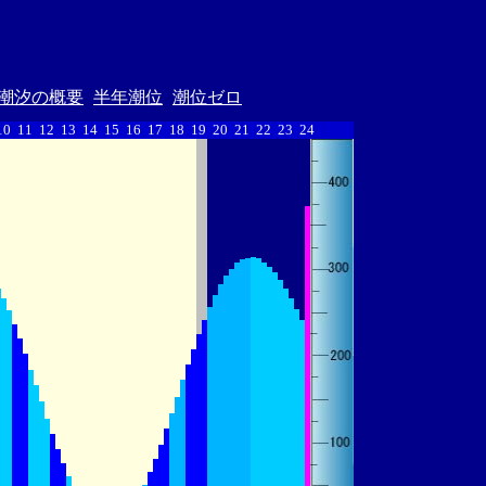
潮汐の概要
半年潮位
潮位ゼロ
10
11
12
13
14
15
16
17
18
19
20
21
22
23
24