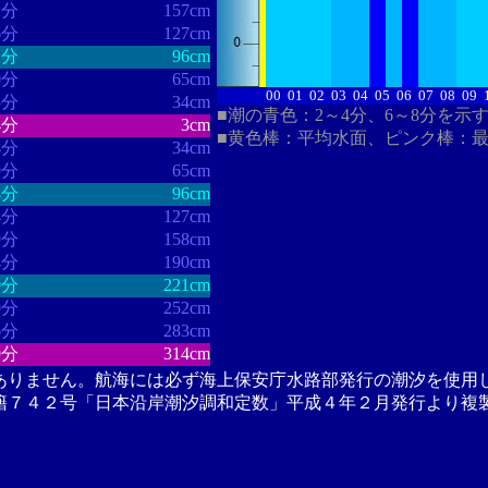
1分
157cm
6分
127cm
2分
96cm
0分
65cm
00
01
02
03
04
05
06
07
08
09
5分
34cm
■潮の青色：2～4分、6～8分を示
4分
3cm
■黄色棒：平均水面、ピンク棒：
4分
34cm
9分
65cm
8分
96cm
4分
127cm
9分
158cm
4分
190cm
0分
221cm
0分
252cm
6分
283cm
9分
314cm
ありません。航海には必ず海上保安庁水路部発行の潮汐を使用
籍７４２号「日本沿岸潮汐調和定数」平成４年２月発行より複