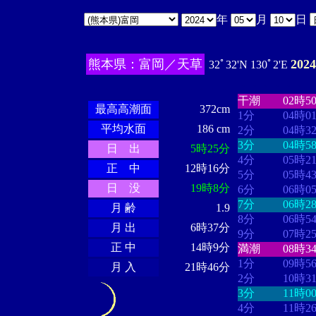
年
月
日
熊本県：富岡／天草
202
32ﾟ32'N 130ﾟ2'E
・・・・
・・
・・・・・・
・・・・・・
干潮
02時5
最高高潮面
372cm
1分
04時0
平均水面
186 cm
2分
04時3
3分
04時5
日 出
5時25分
4分
05時2
正 中
12時16分
5分
05時4
日 没
19時8分
6分
06時0
7分
06時2
月 齢
1.9
8分
06時5
月 出
6時37分
9分
07時2
正 中
14時9分
満潮
08時3
1分
09時5
月 入
21時46分
2分
10時3
3分
11時0
4分
11時2