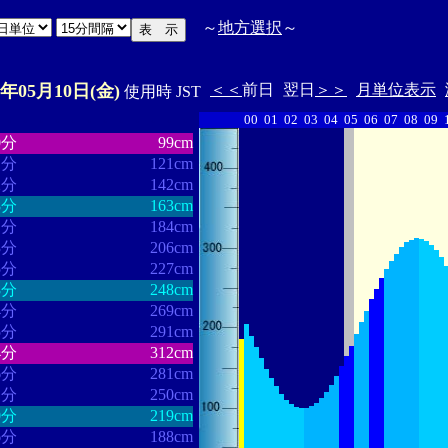
～
地方選択
～
4年05月10日(金)
＜＜
前日
翌日
＞＞
月単位表示
使用時 JST
00
01
02
03
04
05
06
07
08
09
・・・・・・
・・・・・・・
0分
99cm
1分
121cm
2分
142cm
8分
163cm
1分
184cm
3分
206cm
5分
227cm
8分
248cm
4分
269cm
5分
291cm
4分
312cm
6分
281cm
1分
250cm
0分
219cm
6分
188cm