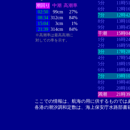
5分
11時5
潮回り
中潮
高潮率
6分
12時1
02:50
99cm
27%
7分
12時4
08:34
312cm
84%
8分
13時1
15:04
3cm
1%
9分
13時4
21:39
314cm
84%
干潮
15時0
※高潮率は最高高潮に
1分
16時2
対しての率を示す。
2分
16時5
3分
17時2
4分
17時5
5分
18時1
6分
18時4
7分
19時1
8分
19時4
9分
20時1
満潮
21時3
ここでの情報は、航海の用に供するものでは
各港の潮汐調和定数は、海上保安庁水路部書