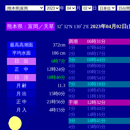
年
月
日
熊本県：富岡／天草
2023年04月02日(
32ﾟ32'N 130ﾟ2'E
・・・・
・・・・・・・・
・
・・・・・・
・・・・・・
満潮
06時31分
最高高潮面
372cm
1分
07時44分
平均水面
186 cm
2分
08時17分
3分
08時44分
日 出
6時7分
4分
09時08分
正 中
12時24分
5分
09時31分
日 没
18時40分
6分
09時54分
7分
10時18分
月 齢
11.3
8分
10時45分
月 出
15時0分
9分
11時18分
正 中
21時56分
干潮
12時32分
1分
13時44分
月 入
4時15分
2分
14時16分
3分
14時41分
4分
15時05分