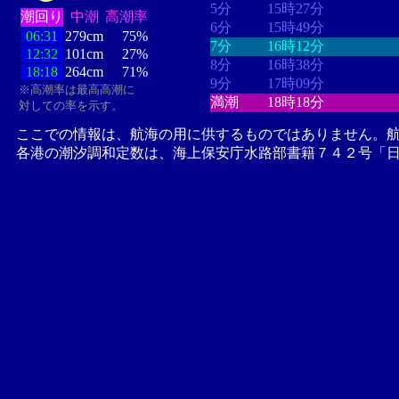
5分
15時27分
潮回り
中潮
高潮率
6分
15時49分
06:31
279cm
75%
7分
16時12分
12:32
101cm
27%
8分
16時38分
18:18
264cm
71%
9分
17時09分
※高潮率は最高高潮に
満潮
18時18分
対しての率を示す。
ここでの情報は、航海の用に供するものではありません。
各港の潮汐調和定数は、海上保安庁水路部書籍７４２号「