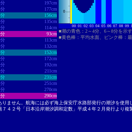
3分
197cm
6分
177cm
9分
156cm
5分
135cm
00
01
02
03
04
05
06
07
08
09
7分
114cm
■潮の青色：2～4分、6～8分を示
0分
93cm
■黄色棒：平均水面、ピンク棒：
0分
113cm
2分
132cm
7分
152cm
0分
172cm
2分
192cm
4分
211cm
7分
231cm
2分
251cm
2分
270cm
1分
290cm
ありません。航海には必ず海上保安庁水路部発行の潮汐を使用
籍７４２号「日本沿岸潮汐調和定数」平成４年２月発行より複