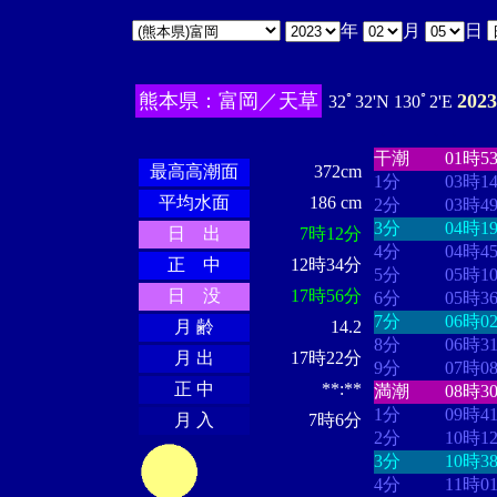
年
月
日
熊本県：富岡／天草
202
32ﾟ32'N 130ﾟ2'E
・・・・
・・
・・・・・・
・・・・・・
干潮
01時5
最高高潮面
372cm
1分
03時1
平均水面
186 cm
2分
03時4
3分
04時1
日 出
7時12分
4分
04時4
正 中
12時34分
5分
05時1
日 没
17時56分
6分
05時3
7分
06時0
月 齢
14.2
8分
06時3
月 出
17時22分
9分
07時0
正 中
**:**
満潮
08時3
1分
09時4
月 入
7時6分
2分
10時1
3分
10時3
4分
11時0