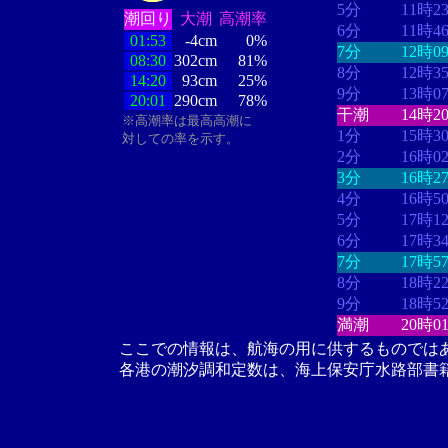
5分
11時2
潮回り
大潮
高潮率
6分
11時4
01:53
-4cm
0%
7分
12時0
08:30
302cm
81%
8分
12時3
14:20
93cm
25%
9分
13時0
20:01
290cm
78%
干潮
14時2
※高潮率は最高高潮に
1分
15時3
対しての率を示す。
2分
16時0
3分
16時2
4分
16時5
5分
17時1
6分
17時3
7分
17時5
8分
18時2
9分
18時5
満潮
20時0
ここでの情報は、航海の用に供するものでは
各港の潮汐調和定数は、海上保安庁水路部書