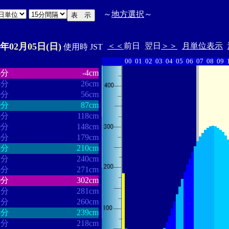
～
地方選択
～
3年02月05日(日)
＜＜
前日
翌日
＞＞
月単位表示
使用時 JST
00
01
02
03
04
05
06
07
08
09
・・・・・・
・・・・・・・
3分
-4cm
4分
26cm
9分
56cm
9分
87cm
5分
118cm
0分
148cm
6分
179cm
2分
210cm
1分
240cm
8分
271cm
0分
302cm
1分
281cm
2分
260cm
8分
239cm
1分
218cm