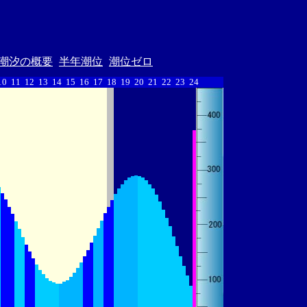
潮汐の概要
半年潮位
潮位ゼロ
10
11
12
13
14
15
16
17
18
19
20
21
22
23
24