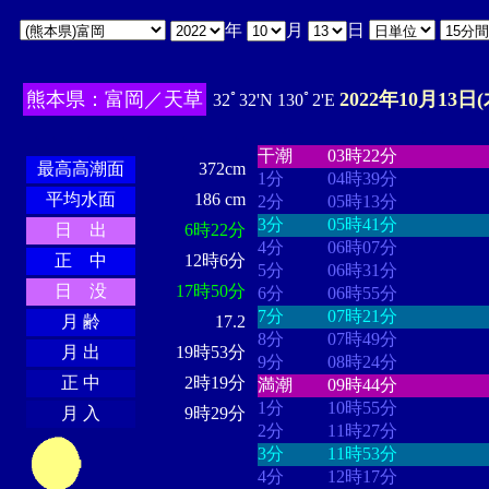
年
月
日
熊本県：富岡／天草
2022年10月13日(
32ﾟ32'N 130ﾟ2'E
・・・・
・・・・・・・・
・
・・・・・・
・・・・・・
干潮
03時22分
最高高潮面
372cm
1分
04時39分
平均水面
186 cm
2分
05時13分
3分
05時41分
日 出
6時22分
4分
06時07分
正 中
12時6分
5分
06時31分
日 没
17時50分
6分
06時55分
7分
07時21分
月 齢
17.2
8分
07時49分
月 出
19時53分
9分
08時24分
正 中
2時19分
満潮
09時44分
1分
10時55分
月 入
9時29分
2分
11時27分
3分
11時53分
4分
12時17分