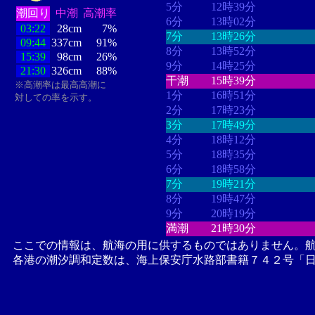
5分
12時39分
潮回り
中潮
高潮率
6分
13時02分
03:22
28cm
7%
7分
13時26分
09:44
337cm
91%
8分
13時52分
15:39
98cm
26%
9分
14時25分
21:30
326cm
88%
干潮
15時39分
※高潮率は最高高潮に
1分
16時51分
対しての率を示す。
2分
17時23分
3分
17時49分
4分
18時12分
5分
18時35分
6分
18時58分
7分
19時21分
8分
19時47分
9分
20時19分
満潮
21時30分
ここでの情報は、航海の用に供するものではありません。
各港の潮汐調和定数は、海上保安庁水路部書籍７４２号「