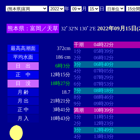
年
月
日
熊本県：富岡／天草
2022年09月15日(
32ﾟ32'N 130ﾟ2'E
・・・・
・・・・・・・・
・
・・・・・・
・・・・・・
干潮
04時22分
最高高潮面
372cm
1分
05時39分
平均水面
186 cm
2分
06時12分
3分
06時40分
日 出
6時3分
4分
07時05分
正 中
12時15分
5分
07時29分
日 没
18時27分
6分
07時53分
7分
08時18分
月 齢
18.7
8分
08時46分
月 出
21時21分
9分
09時20分
正 中
3時41分
満潮
10時39分
1分
11時51分
月 入
10時43分
2分
12時23分
3分
12時49分
4分
13時13分