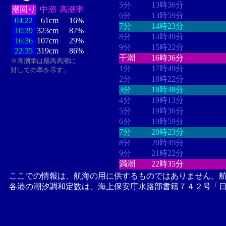
5分
13時36分
潮回り
中潮
高潮率
6分
13時59分
04:22
61cm
16%
7分
14時23分
10:39
323cm
87%
8分
14時49分
16:36
107cm
29%
9分
15時22分
22:35
319cm
86%
干潮
16時36分
※高潮率は最高高潮に
1分
17時49分
対しての率を示す。
2分
18時22分
3分
18時48分
4分
19時13分
5分
19時36分
6分
19時59分
7分
20時23分
8分
20時49分
9分
21時22分
満潮
22時35分
ここでの情報は、航海の用に供するものではありません。
各港の潮汐調和定数は、海上保安庁水路部書籍７４２号「