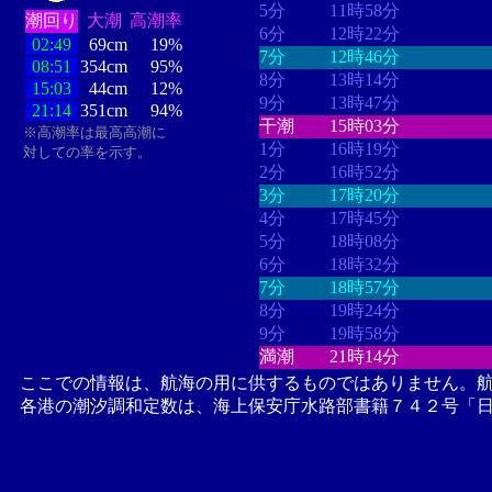
5分
11時58分
潮回り
大潮
高潮率
6分
12時22分
02:49
69cm
19%
7分
12時46分
08:51
354cm
95%
8分
13時14分
15:03
44cm
12%
9分
13時47分
21:14
351cm
94%
干潮
15時03分
※高潮率は最高高潮に
1分
16時19分
対しての率を示す。
2分
16時52分
3分
17時20分
4分
17時45分
5分
18時08分
6分
18時32分
7分
18時57分
8分
19時24分
9分
19時58分
満潮
21時14分
ここでの情報は、航海の用に供するものではありません。
各港の潮汐調和定数は、海上保安庁水路部書籍７４２号「