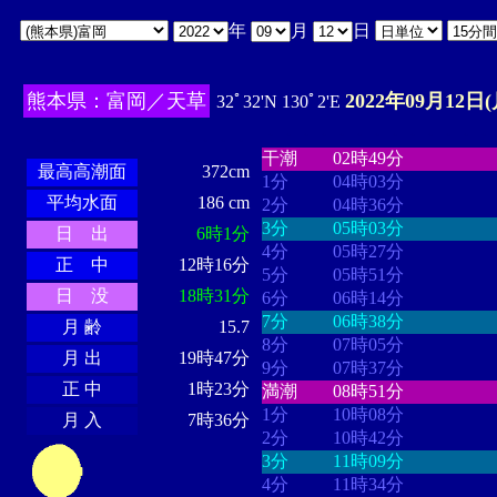
年
月
日
熊本県：富岡／天草
2022年09月12日(
32ﾟ32'N 130ﾟ2'E
・・・・
・・・・・・・・
・
・・・・・・
・・・・・・
干潮
02時49分
最高高潮面
372cm
1分
04時03分
平均水面
186 cm
2分
04時36分
3分
05時03分
日 出
6時1分
4分
05時27分
正 中
12時16分
5分
05時51分
日 没
18時31分
6分
06時14分
7分
06時38分
月 齢
15.7
8分
07時05分
月 出
19時47分
9分
07時37分
正 中
1時23分
満潮
08時51分
1分
10時08分
月 入
7時36分
2分
10時42分
3分
11時09分
4分
11時34分