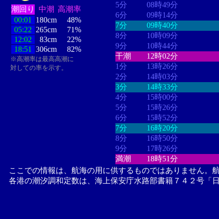
5分
08時49分
潮回り
中潮
高潮率
6分
09時14分
00:01
180cm
48%
7分
09時40分
05:22
265cm
71%
8分
10時09分
12:02
83cm
22%
9分
10時44分
18:51
306cm
82%
干潮
12時02分
※高潮率は最高高潮に
1分
13時26分
対しての率を示す。
2分
14時03分
3分
14時33分
4分
15時00分
5分
15時26分
6分
15時52分
7分
16時20分
8分
16時50分
9分
17時26分
満潮
18時51分
ここでの情報は、航海の用に供するものではありません。
各港の潮汐調和定数は、海上保安庁水路部書籍７４２号「