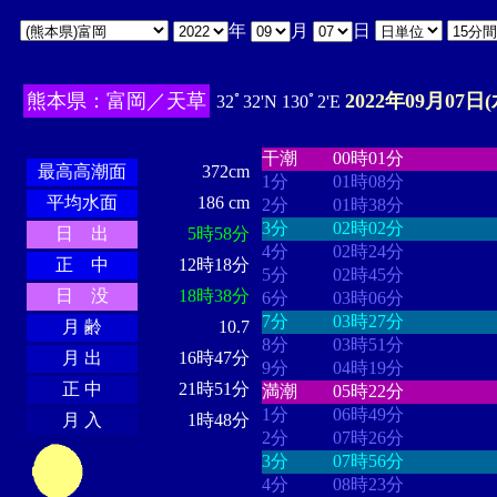
年
月
日
熊本県：富岡／天草
2022年09月07日(
32ﾟ32'N 130ﾟ2'E
・・・・
・・・・・・・・
・
・・・・・・
・・・・・・
干潮
00時01分
最高高潮面
372cm
1分
01時08分
平均水面
186 cm
2分
01時38分
3分
02時02分
日 出
5時58分
4分
02時24分
正 中
12時18分
5分
02時45分
日 没
18時38分
6分
03時06分
7分
03時27分
月 齢
10.7
8分
03時51分
月 出
16時47分
9分
04時19分
正 中
21時51分
満潮
05時22分
1分
06時49分
月 入
1時48分
2分
07時26分
3分
07時56分
4分
08時23分