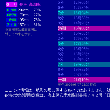
5分
12時05分
潮回り
長潮
高潮率
6分
12時34分
01:08
204cm
79%
7分
13時04分
08:28
70cm
27%
8分
13時38分
16:00
195cm
76%
9分
14時20分
21:10
157cm
61%
満潮
16時00分
※高潮率は最高高潮に
1分
16時58分
対しての率を示す。
2分
17時24分
3分
17時46分
4分
18時06分
5分
18時26分
6分
18時46分
7分
19時08分
8分
19時32分
9分
20時02分
干潮
21時10分
黄色:2026/08/07 22:39時点
ここでの情報は、航海の用に供するものではありません。
各港の潮汐調和定数は、海上保安庁水路部書籍７４２号「