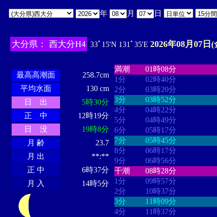
年
月
日
大分県： 西大分H4
2026年08月07日(
33ﾟ15'N 131ﾟ35'E
・・・・
・・・・・・・・
・
・・・・・・
・・・・・・
満潮
01時08分
最高高潮面
258.7cm
1分
02時40分
平均水面
130 cm
2分
03時20分
3分
03時52分
日 出
5時30分
4分
04時22分
正 中
12時19分
5分
04時49分
日 没
19時8分
6分
05時17分
7分
05時45分
月 齢
23.7
8分
06時17分
月 出
**:**
9分
06時56分
正 中
6時37分
干潮
08時28分
1分
09時57分
月 入
14時5分
2分
10時37分
3分
11時09分
4分
11時37分