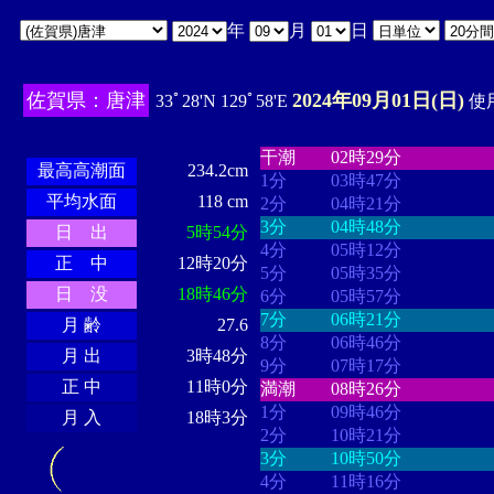
年
月
日
佐賀県：唐津
2024年09月01日(日)
33ﾟ28'N 129ﾟ58'E
使用
・・・・
・・・・・・・・
・
・・・・・・
・・・・・・
干潮
02時29分
最高高潮面
234.2cm
1分
03時47分
平均水面
118 cm
2分
04時21分
3分
04時48分
日 出
5時54分
4分
05時12分
正 中
12時20分
5分
05時35分
日 没
18時46分
6分
05時57分
7分
06時21分
月 齢
27.6
8分
06時46分
月 出
3時48分
9分
07時17分
正 中
11時0分
満潮
08時26分
1分
09時46分
月 入
18時3分
2分
10時21分
3分
10時50分
4分
11時16分