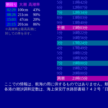
5分
11時42分
潮回り
大潮
高潮率
6分
12時07分
02:29
100cm
43%
7分
12時34分
08:26
211cm
90%
8分
13時03分
15:03
47cm
20%
9分
13時40分
21:15
201cm
86%
干潮
15時03分
※高潮率は最高高潮に
1分
16時22分
対しての率を示す。
2分
16時56分
3分
17時24分
4分
17時49分
5分
18時12分
6分
18時36分
7分
19時00分
8分
19時27分
9分
20時00分
満潮
21時15分
ここでの情報は、航海の用に供するものではありません。
各港の潮汐調和定数は、海上保安庁水路部書籍７４２号「