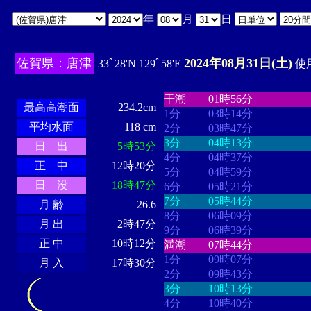
年
月
日
佐賀県：唐津
2024年08月31日(土)
33ﾟ28'N 129ﾟ58'E
使用
・・・・
・・・・・・・・
・
・・・・・・
・・・・・・
干潮
01時56分
最高高潮面
234.2cm
1分
03時14分
平均水面
118 cm
2分
03時47分
3分
04時13分
日 出
5時53分
4分
04時37分
正 中
12時20分
5分
04時59分
日 没
18時47分
6分
05時21分
7分
05時44分
月 齢
26.6
8分
06時09分
月 出
2時47分
9分
06時39分
正 中
10時12分
満潮
07時44分
1分
09時07分
月 入
17時30分
2分
09時43分
3分
10時13分
4分
10時40分