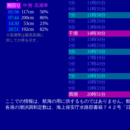
5分
11時05分
潮回り
中潮
高潮率
6分
11時31分
01:56
117cm
50%
7分
11時58分
07:44
200cm
86%
8分
12時29分
14:30
53cm
23%
9分
13時06分
20:51
192cm
82%
干潮
14時30分
※高潮率は最高高潮に
1分
15時50分
対しての率を示す。
2分
16時25分
3分
16時53分
4分
17時19分
5分
17時43分
6分
18時07分
7分
18時32分
8分
18時59分
9分
19時33分
満潮
20時51分
ここでの情報は、航海の用に供するものではありません。
各港の潮汐調和定数は、海上保安庁水路部書籍７４２号「