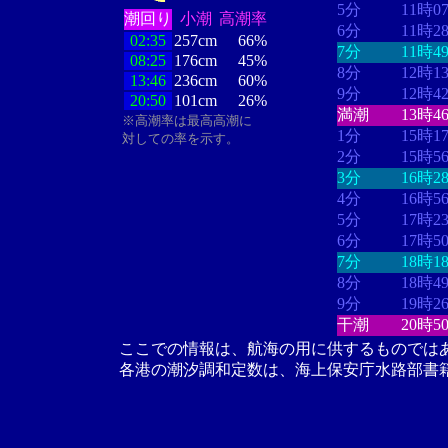
5分
11時0
潮回り
小潮
高潮率
6分
11時2
02:35
257cm
66%
7分
11時4
08:25
176cm
45%
8分
12時1
13:46
236cm
60%
9分
12時4
20:50
101cm
26%
満潮
13時4
※高潮率は最高高潮に
1分
15時1
対しての率を示す。
2分
15時5
3分
16時2
4分
16時5
5分
17時2
6分
17時5
7分
18時1
8分
18時4
9分
19時2
干潮
20時5
ここでの情報は、航海の用に供するものでは
各港の潮汐調和定数は、海上保安庁水路部書