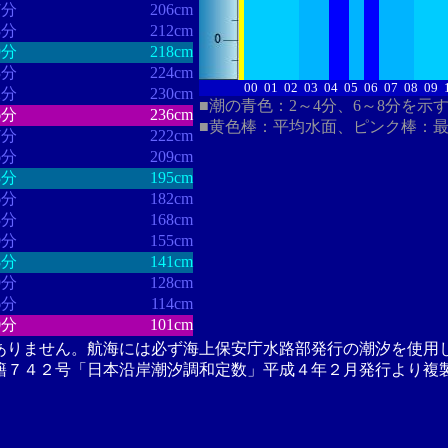
7分
206cm
8分
212cm
9分
218cm
3分
224cm
00
01
02
03
04
05
06
07
08
09
2分
230cm
■潮の青色：2～4分、6～8分を示
6分
236cm
■黄色棒：平均水面、ピンク棒：
7分
222cm
6分
209cm
8分
195cm
6分
182cm
3分
168cm
0分
155cm
8分
141cm
9分
128cm
6分
114cm
0分
101cm
ありません。航海には必ず海上保安庁水路部発行の潮汐を使用
籍７４２号「日本沿岸潮汐調和定数」平成４年２月発行より複