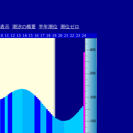
表示
潮汐の概要
半年潮位
潮位ゼロ
10
11
12
13
14
15
16
17
18
19
20
21
22
23
24