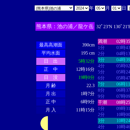
年
月
日
熊本県：池の浦／龍ケ岳
32ﾟ23'N 130ﾟ21
・・・・
・・
・・・・・・
・・・・・・
満潮
02時3
最高高潮面
390cm
1分
03時4
平均水面
195 cm
2分
04時1
3分
04時3
日 出
5時32分
4分
05時0
正 中
12時16分
5分
05時2
日 没
19時0分
6分
05時4
7分
06時1
月 齢
22.3
8分
06時3
月 出
1時7分
9分
07時0
正 中
6時9分
干潮
08時2
1分
09時3
月 入
11時15分
2分
10時0
3分
10時2
4分
10時4