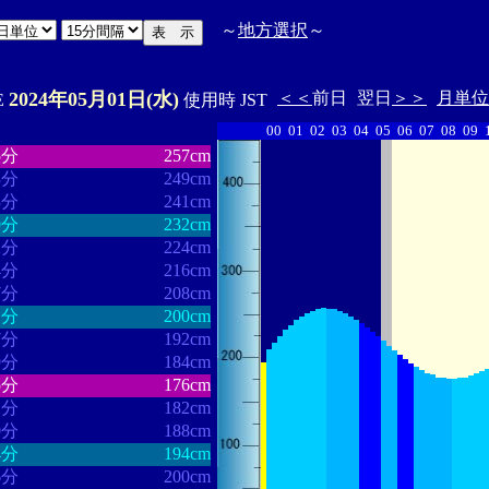
～
地方選択
～
2024年05月01日(水)
＜＜
前日
翌日
＞＞
月単位
'E
使用時 JST
00
01
02
03
04
05
06
07
08
09
・・・・・・
・・・・・・・
5分
257cm
3分
249cm
3分
241cm
9分
232cm
2分
224cm
4分
216cm
7分
208cm
1分
200cm
7分
192cm
9分
184cm
5分
176cm
1分
182cm
0分
188cm
4分
194cm
6分
200cm