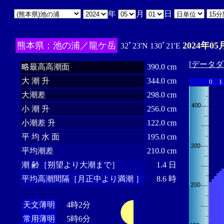
年
月
日
熊本県：池の浦／龍ケ岳
2024年05
32ﾟ23'N 130ﾟ21'E
[
データダ
略最高高潮面
390.0 cm
大 潮 升
344.0 cm
0
1
大潮差
298.0 cm
小 潮 升
256.0 cm
小潮差 升
122.0 cm
平 均 水 面
195.0 cm
平均潮差
210.0 cm
潮 齢［朔望より大潮まで］
1.4 日
平均高潮間隔［月正中より満潮 ］
8.6 時
天文薄明
4時2分
常用薄明
5時6分