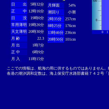
日 出
5時32分
月輝面
54%
正 中
12時16分
潮回り
小潮
日 没
19時0分
2時35分
257cm
常用薄明
19時26分
8時25分
176cm
天文薄明
20時30分
0
1
13時46分
236cm
月 齢
22.3
20時50分
101cm
月 出
1時7分
正 中
6時9分
月 入
11時15分
ここでの情報は、航海の用に供するものではありません。
各港の潮汐調和定数は、海上保安庁水路部書籍７４２号「