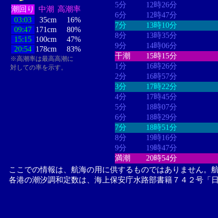
5分
12時26分
潮回り
中潮
高潮率
6分
12時47分
03:03
35cm
16%
7分
13時10分
09:47
171cm
80%
8分
13時35分
15:15
100cm
47%
9分
14時06分
20:54
178cm
83%
干潮
15時15分
※高潮率は最高高潮に
1分
16時26分
対しての率を示す。
2分
16時57分
3分
17時22分
4分
17時45分
5分
18時07分
6分
18時29分
7分
18時51分
8分
19時16分
9分
19時47分
満潮
20時54分
ここでの情報は、航海の用に供するものではありません。
各港の潮汐調和定数は、海上保安庁水路部書籍７４２号「