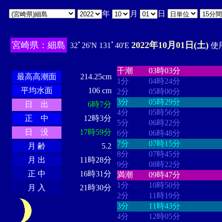
年
月
日
宮崎県：細島
2022年10月01日(土)
32ﾟ26'N 131ﾟ40'E
使用
・・・・
・・・・・・・・
・
・・・・・・
・・・・・・
干潮
03時03分
最高高潮面
214.25cm
1分
04時24分
平均水面
106 cm
2分
05時00分
3分
05時29分
日 出
6時7分
4分
05時56分
正 中
12時3分
5分
06時22分
日 没
17時59分
6分
06時48分
7分
07時15分
月 齢
5.2
8分
07時45分
月 出
11時28分
9分
08時22分
正 中
16時31分
満潮
09時47分
1分
10時50分
月 入
21時30分
2分
11時19分
3分
11時43分
4分
12時05分