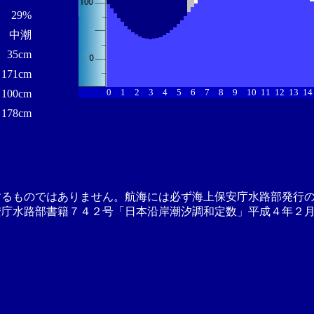
29%
中潮
35cm
171cm
0
1
2
3
4
5
6
7
8
9
10
11
12
13
14
100cm
178cm
するものではありません。航海には必ず海上保安庁水路部発行
安庁水路部書籍７４２号「日本沿岸潮汐調和定数」平成４年２