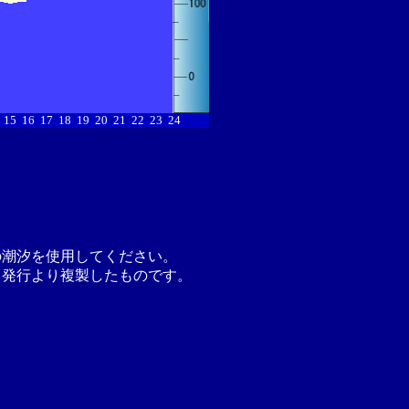
15
16
17
18
19
20
21
22
23
24
の潮汐を使用してください。
月発行より複製したものです。