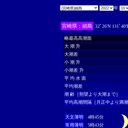
年
宮崎県：細島
32ﾟ26'N 131ﾟ40
略最高高潮面
大 潮 升
大潮差
小 潮 升
小潮差 升
平 均 水 面
平均潮差
潮 齢［朔望より大潮まで］
平均高潮間隔［月正中より満潮
天文薄明
4時45分
常用薄明
5時43分