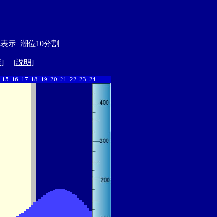
位表示
潮位10分割
縦
] [
説明
]
15
16
17
18
19
20
21
22
23
24