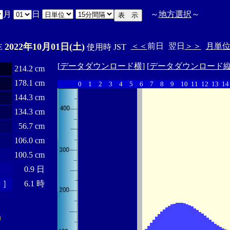
月
日
～
地方選択
～
2022年10月01日(土)
＜＜
前日
翌日
＞＞
月単
'E
使用時 JST
[
データダウンロード横
] [
データダウンロード
214.2 cm
178.1 cm
0
1
2
3
4
5
6
7
8
9
10
11
12
13
14
144.3 cm
134.3 cm
56.7 cm
106.0 cm
100.5 cm
0.9 日
 ］
6.1 時