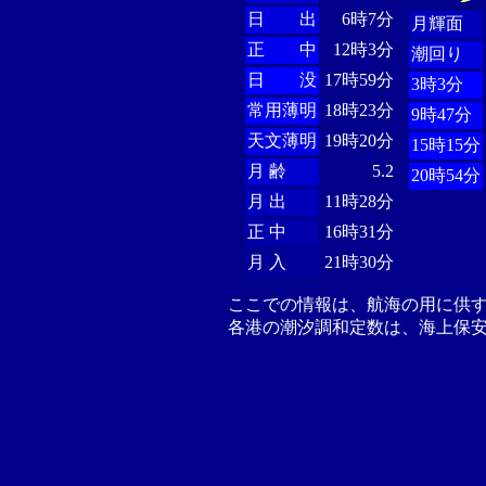
日 出
6時7分
月輝面
正 中
12時3分
潮回り
日 没
17時59分
3時3分
常用薄明
18時23分
9時47分
天文薄明
19時20分
15時15分
月 齢
5.2
20時54分
月 出
11時28分
正 中
16時31分
月 入
21時30分
ここでの情報は、航海の用に供
各港の潮汐調和定数は、海上保