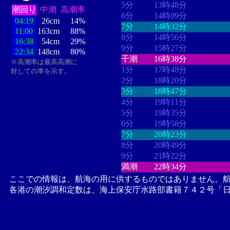
5分
13時48分
潮回り
中潮
高潮率
6分
14時09分
04:19
26cm
14%
7分
14時32分
11:00
163cm
88%
8分
14時56分
16:38
54cm
29%
9分
15時27分
22:34
148cm
80%
干潮
16時38分
※高潮率は最高高潮に
1分
17時48分
対しての率を示す。
2分
18時20分
3分
18時47分
4分
19時11分
5分
19時35分
6分
19時58分
7分
20時23分
8分
20時49分
9分
21時22分
満潮
22時34分
ここでの情報は、航海の用に供するものではありません。
各港の潮汐調和定数は、海上保安庁水路部書籍７４２号「