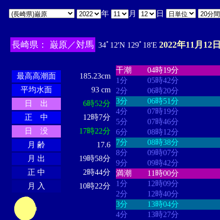
年
月
日
長崎県： 巌原／対馬
2022年11月12日
34ﾟ12'N 129ﾟ18'E
・・・・
・・・・・・・・
・
・・・・・・
・・・・・・
干潮
04時19分
最高高潮面
185.23cm
1分
05時42分
平均水面
93 cm
2分
06時20分
3分
06時51分
日 出
6時52分
4分
07時19分
正 中
12時7分
5分
07時46分
日 没
17時22分
6分
08時12分
7分
08時38分
月 齢
17.6
8分
09時07分
月 出
19時58分
9分
09時42分
正 中
2時44分
満潮
11時00分
1分
12時09分
月 入
10時22分
2分
12時40分
3分
13時04分
4分
13時27分