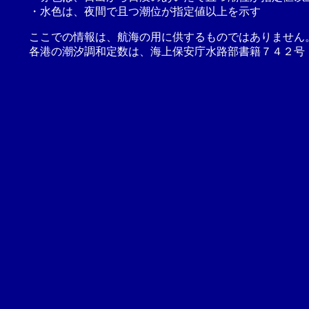
・水色は、夜間で且つ潮位が指定値以上を示す
ここでの情報は、航海の用に供するものではありません
各港の潮汐調和定数は、海上保安庁水路部書籍７４２号